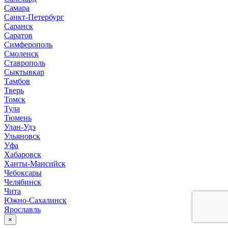
Самара
Санкт-Петербург
Саранск
Саратов
Симферополь
Смоленск
Ставрополь
Сыктывкар
Тамбов
Тверь
Томск
Тула
Тюмень
Улан-Удэ
Ульяновск
Уфа
Хабаровск
Ханты-Мансийск
Чебоксары
Челябинск
Чита
Южно-Сахалинск
Ярославль
×