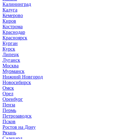
Калининград
Калуга
Кемерово
Киров
Кострома
Краснодар
Красноярск
Курган
Курск
Липецк
Луганск
Москва
Мурманск
Нижний Новгород
Новосибирск
Омск
Орел
Оренбург
Пенза
Пермь
Петрозаводск
Псков
Ростов на Дону
Рязань
Салехард