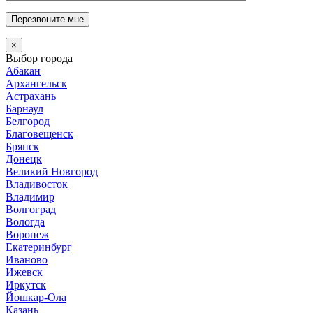
Перезвоните мне
×
Выбор города
Абакан
Архангельск
Астрахань
Барнаул
Белгород
Благовещенск
Брянск
Донецк
Великий Новгород
Владивосток
Владимир
Волгоград
Вологда
Воронеж
Екатеринбург
Иваново
Ижевск
Иркутск
Йошкар-Ола
Казань