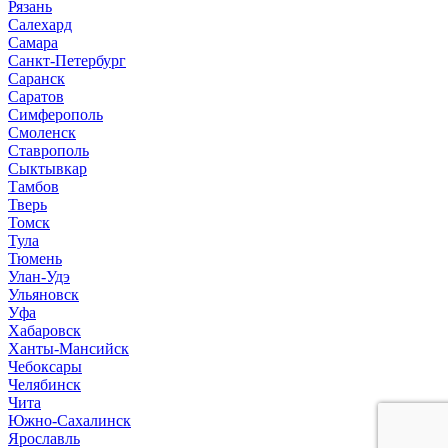
Рязань
Салехард
Самара
Санкт-Петербург
Саранск
Саратов
Симферополь
Смоленск
Ставрополь
Сыктывкар
Тамбов
Тверь
Томск
Тула
Тюмень
Улан-Удэ
Ульяновск
Уфа
Хабаровск
Ханты-Мансийск
Чебоксары
Челябинск
Чита
Южно-Сахалинск
Ярославль