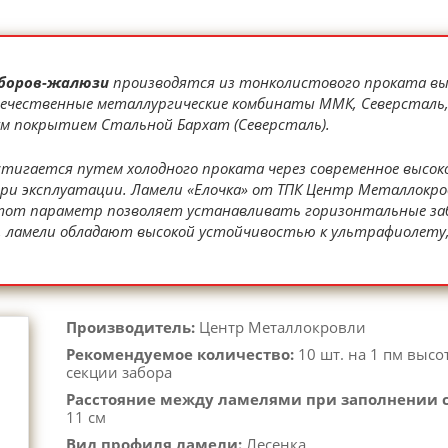
аборов-жалюзи
производятся из тонколистового проката вы
чественные металлургические комбинаты ММК, Северсталь, 
иум покрытием Стальной Бархат (Северсталь).
тигается путем холодного проката через современное высок
ри эксплуатации. Ламели «Елочка» от ТПК Центр Металлокр
от параметр позволяет устанавливать горизонтальные забо
, ламели обладают высокой устойчивостью к ультрафиолету,
Производитель:
Центр Металлокровли
Рекомендуемое количество:
10 шт. на 1 пм высо
секции забора
Расстояние между ламелями при заполнении 
11 см
Вид профиля ламели:
Лесенка