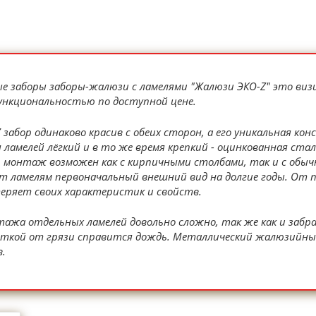
е заборы заборы-жалюзи с ламелями "Жалюзи ЭКО-Z" это виз
ункциональностью по доступной цене.
забор одинаково красив с обеих сторон, а его уникальная к
 ламелей лёгкий и в то же время крепкий - оцинкованная ста
 монтаж возможен как с кирпичными столбами, так и с обы
т ламелям первоначальный внешний вид на долгие годы. От 
теряет своих характеристик и свойств.
жа отдельных ламелей довольно сложно, так же как и забрат
исткой от грязи справится дождь. Металлический жалюзийны
в.