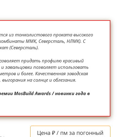
тся из тонколистового проката высокого
комбинаты ММК, Северсталь, НЛМК). С
хат (Северсталь).
позволяет придать профилю красивый
 и завальцовки позволяет использовать
етров и более. Качественная заводская
выгорания на солнце и облезания.
ии MosBuild Awards / новинки года в
Цена ₽ / пм за погонный