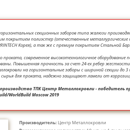
горизонтальных секционных заборов типа жалюзи производя
им покрытием полиэстер (отечественные металлургические 
PRINTECH Корея), а так же с премиум покрытием Стальной Бар
 проката, современное высокотехнологичное оборудование 
ованы. Повышенная прочность за счет 24-ех ребер жесткости
окровли на горизонтальные заборы с шириной секции до 3 м
 сырья для проката, надежно защищают ламели от коррозии, 
роизводства ТПК Центр Металлокровли - победитель прем
ld/WorldBuild Moscow 2019
Производитель:
Центр Металлокровли